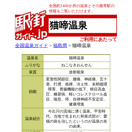
全国約1400か所の温泉とその最寄駅の
情報をご覧いただけます。
猫啼温泉
ご利用にあたって
全国温泉ガイド
>
福島県
> 猫啼温泉
温泉名
猫啼温泉
ふりがな
ねこなきおんせん
泉質
放射能泉
変形性関節症、腰痛、神経痛、五十
肩、打撲、捻挫、冷え性、末梢循環
障害、胃腸機能の低下、軽症高血
効能
圧、糖尿病、軽いコレステロール血
症、喘息、痔、自律神経不安定症、
健康増進
今出川の流域に湧く温泉。平安時
代、当地で生まれた和泉式部が、愛
温泉紹介
猫の病を治したというのが温泉の名
の由来。