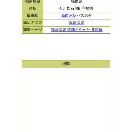
都道府県
福島県
住所
石川郡石川町字猫啼
最寄駅
新白河駅
バス50分
周辺の温泉
母畑温泉
関連ページ
猫啼温泉 式部のやかた 井筒屋
地図