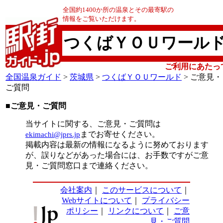
全国約1400か所の温泉とその最寄駅の
情報をご覧いただけます。
つくばＹＯＵワール
ご利用にあたっ
全国温泉ガイド
>
茨城県
>
つくばＹＯＵワールド
> ご意見・
ご質問
■ご意見・ご質問
当サイトに関する、ご意見・ご質問は
ekimachi@jprs.jp
までお寄せください。
掲載内容は最新の情報になるように努めております
が、誤りなどがあった場合には、お手数ですがご意
見・ご質問窓口まで連絡ください。
会社案内
｜
このサービスについて
｜
Webサイトについて
｜
プライバシー
ポリシー
｜
リンクについて
｜
ご意
見・ご質問