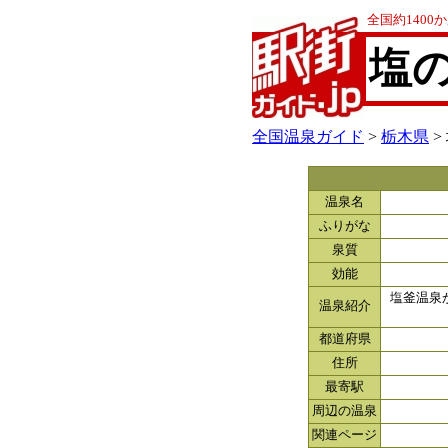
全国約140
塩
全国温泉ガイド
>
栃木県
>
温泉名
ふりがな
泉質
効能
塩釜温泉
温泉紹介
都道府県
住所
最寄駅
周辺の温泉
関連ページ