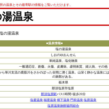
0か所の温泉とその最寄駅の情報をご覧いただけます。
の湯温泉
 塩の湯温泉
■温泉情報■
塩の湯温泉
しおのゆおんせん
単純温泉、塩化物泉
一般適応症、創傷、火傷、皮膚病、虚弱体質、婦人病、その他
から箒川支流の鹿股川をさかのぼった谷間に湧く温泉。山深く静かな温泉に
の旅館がある。
栃木県
那須塩原市塩原
那須塩原駅
バス1時間+徒歩20分
塩釜温泉
福渡温泉
畑下温泉
門前温泉
塩原温泉
塩原温泉旅館協同組合