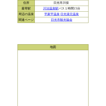
住所
日光市川俣
最寄駅
川治温泉駅
バス１時間15分
周辺の温泉
平家平温泉
日光湯元温泉
関連ページ
日光市観光協会
地図