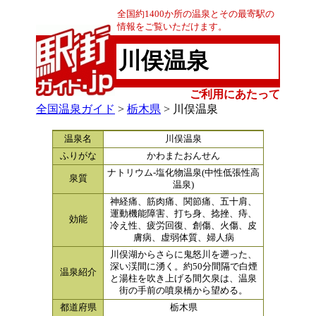
全国約1400か所の温泉とその最寄駅の
情報をご覧いただけます。
川俣温泉
ご利用にあたって
全国温泉ガイド
>
栃木県
> 川俣温泉
温泉名
川俣温泉
ふりがな
かわまたおんせん
ナトリウム-塩化物温泉(中性低張性高
泉質
温泉)
神経痛、筋肉痛、関節痛、五十肩、
運動機能障害、打ち身、捻挫、痔、
効能
冷え性、疲労回復、創傷、火傷、皮
膚病、虚弱体質、婦人病
川俣湖からさらに鬼怒川を遡った、
深い渓間に湧く。約50分間隔で白煙
温泉紹介
と湯柱を吹き上げる間欠泉は、温泉
街の手前の噴泉橋から望める。
都道府県
栃木県