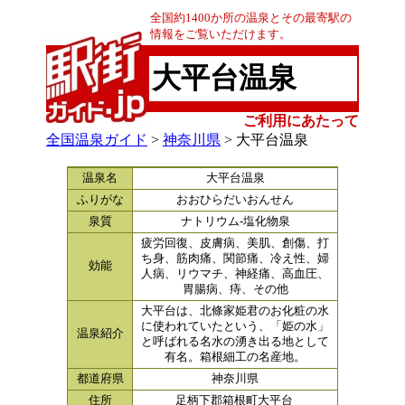
全国約1400か所の温泉とその最寄駅の
情報をご覧いただけます。
大平台温泉
ご利用にあたって
全国温泉ガイド
>
神奈川県
> 大平台温泉
温泉名
大平台温泉
ふりがな
おおひらだいおんせん
泉質
ナトリウム-塩化物泉
疲労回復、皮膚病、美肌、創傷、打
ち身、筋肉痛、関節痛、冷え性、婦
効能
人病、リウマチ、神経痛、高血圧、
胃腸病、痔、その他
大平台は、北條家姫君のお化粧の水
に使われていたという、「姫の水」
温泉紹介
と呼ばれる名水の湧き出る地として
有名。箱根細工の名産地。
都道府県
神奈川県
住所
足柄下郡箱根町大平台