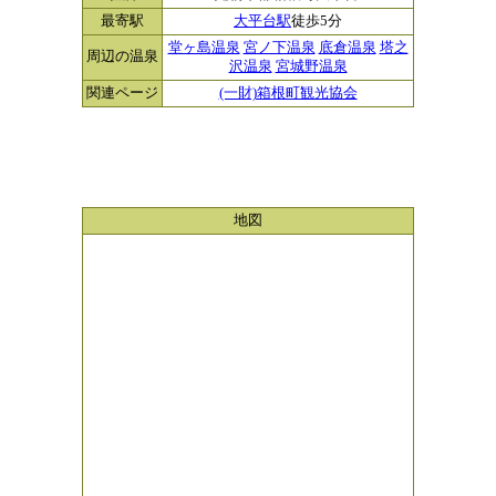
最寄駅
大平台駅
徒歩5分
堂ヶ島温泉
宮ノ下温泉
底倉温泉
塔之
周辺の温泉
沢温泉
宮城野温泉
関連ページ
(一財)箱根町観光協会
地図