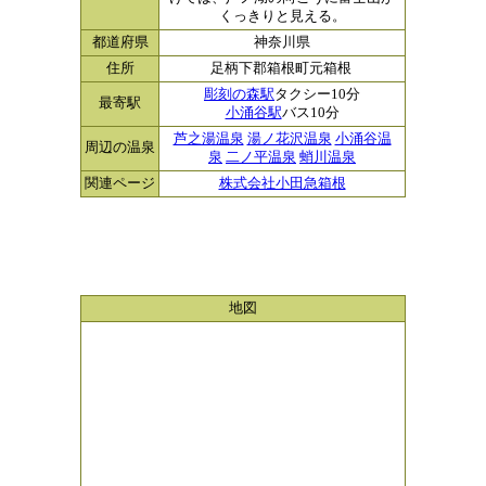
くっきりと見える。
都道府県
神奈川県
住所
足柄下郡箱根町元箱根
彫刻の森駅
タクシー10分
最寄駅
小涌谷駅
バス10分
芦之湯温泉
湯ノ花沢温泉
小涌谷温
周辺の温泉
泉
二ノ平温泉
蛸川温泉
関連ページ
株式会社小田急箱根
地図