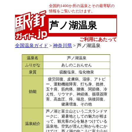
全国約1400か所の温泉とその最寄駅の
情報をご覧いただけます。
芦ノ湖温泉
ご利用にあたって
全国温泉ガイド
>
神奈川県
> 芦ノ湖温泉
温泉名
芦ノ湖温泉
ふりがな
あしのこおんせん
泉質
硫酸塩泉、塩化物泉
疲労回復、皮膚病、湿疹、アトピ
ー、運動機能障害、打ち身、捻挫、
五十肩、筋肉痛、腰痛、関節痛、冷
効能
え性、リウマチ、神経痛、循環器障
害、高血圧、痔、喘息、病後回復、
健康増進、その他
芦ノ湖と富士山という二大ランドマ
ークに、避暑地としての魅力が相ま
って、観光客の心を魅きつけている
温泉紹介
温泉地。空気が澄んだ秋から冬にか
けては、芦ノ湖の向こうに富士山が