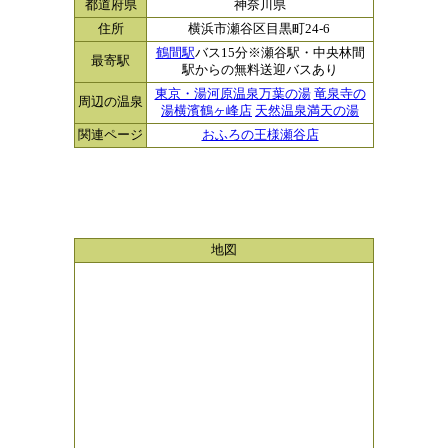
都道府県
神奈川県
住所
横浜市瀬谷区目黒町24-6
鶴間駅
バス15分※瀬谷駅・中央林間
最寄駅
駅からの無料送迎バスあり
東京・湯河原温泉万葉の湯
竜泉寺の
周辺の温泉
湯横濱鶴ヶ峰店
天然温泉満天の湯
関連ページ
おふろの王様瀬谷店
地図