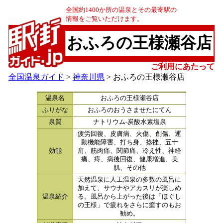
全国約1400か所の温泉とその最寄駅の
情報をご覧いただけます。
おふろの王様瀬谷店
ご利用にあたって
全国温泉ガイド
>
神奈川県
> おふろの王様瀬谷店
温泉名
おふろの王様瀬谷店
ふりがな
おふろのおうさませたにてん
泉質
ナトリウム-炭酸水素塩泉
疲労回復、皮膚病、火傷、創傷、運
動機能障害、打ち身、捻挫、五十
効能
肩、筋肉痛、関節痛、冷え性、神経
痛、痔、病後回復、健康増進、美
肌、その他
天然温泉に人工温泉の多数の風呂に
加えて、サウナやアカスリが楽しめ
温泉紹介
る。風呂から上がった後は「ほぐし
の王様」で疲れをさらに癒すのもお
勧め。