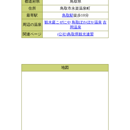
都道府県
鳥取県
住所
鳥取市永楽温泉町
最寄駅
鳥取駅
徒歩10分
観水庭こぜにや
鳥取ぽかぽか温泉
吉
周辺の温泉
岡温泉
関連ページ
(公社)鳥取県観光連盟
地図