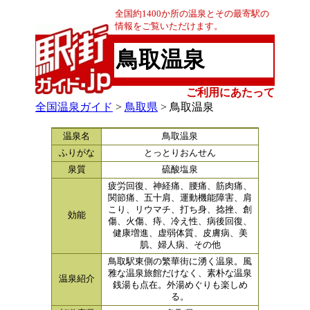
全国約1400か所の温泉とその最寄駅の
情報をご覧いただけます。
鳥取温泉
ご利用にあたって
全国温泉ガイド
>
鳥取県
> 鳥取温泉
温泉名
鳥取温泉
ふりがな
とっとりおんせん
泉質
硫酸塩泉
疲労回復、神経痛、腰痛、筋肉痛、
関節痛、五十肩、運動機能障害、肩
こり、リウマチ、打ち身、捻挫、創
効能
傷、火傷、痔、冷え性、病後回復、
健康増進、虚弱体質、皮膚病、美
肌、婦人病、その他
鳥取駅東側の繁華街に湧く温泉。風
雅な温泉旅館だけなく、素朴な温泉
温泉紹介
銭湯も点在。外湯めぐりも楽しめ
る。