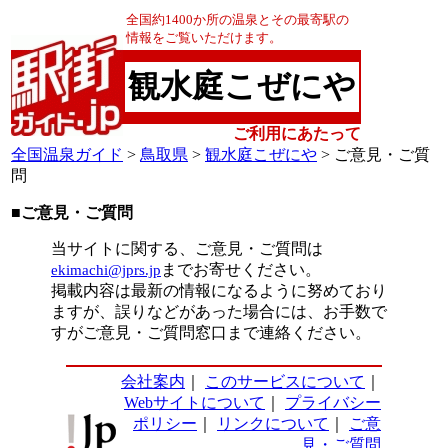
全国約1400か所の温泉とその最寄駅の
情報をご覧いただけます。
観水庭こぜにや
ご利用にあたって
全国温泉ガイド
>
鳥取県
>
観水庭こぜにや
> ご意見・ご質
問
■ご意見・ご質問
当サイトに関する、ご意見・ご質問は
ekimachi@jprs.jp
までお寄せください。
掲載内容は最新の情報になるように努めており
ますが、誤りなどがあった場合には、お手数で
すがご意見・ご質問窓口まで連絡ください。
会社案内
｜
このサービスについて
｜
Webサイトについて
｜
プライバシー
ポリシー
｜
リンクについて
｜
ご意
見・ご質問