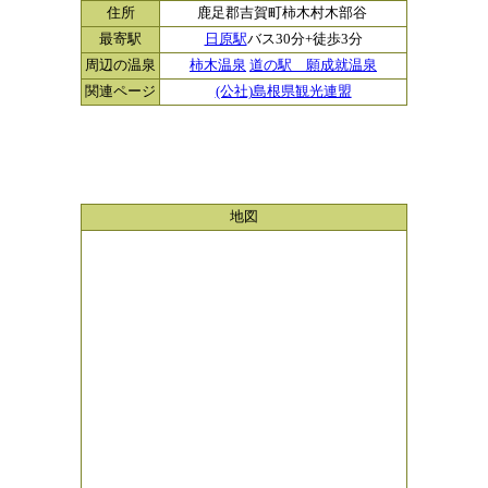
住所
鹿足郡吉賀町柿木村木部谷
最寄駅
日原駅
バス30分+徒歩3分
周辺の温泉
柿木温泉
道の駅 願成就温泉
関連ページ
(公社)島根県観光連盟
地図