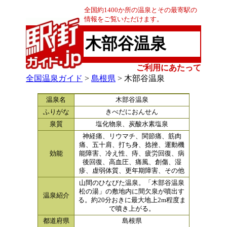
全国約1400か所の温泉とその最寄駅の
情報をご覧いただけます。
木部谷温泉
ご利用にあたって
全国温泉ガイド
>
島根県
> 木部谷温泉
温泉名
木部谷温泉
ふりがな
きべだにおんせん
泉質
塩化物泉、炭酸水素塩泉
神経痛、リウマチ、関節痛、筋肉
痛、五十肩、打ち身、捻挫、運動機
効能
能障害、冷え性、痔、疲労回復、病
後回復、高血圧、痛風、創傷、湿
疹、虚弱体質、更年期障害、その他
山間のひなびた温泉。「木部谷温泉
松の湯」の敷地内に間欠泉が噴出す
温泉紹介
る。約20分おきに最大地上2m程度ま
で噴き上がる。
都道府県
島根県