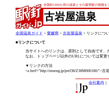
全国約1400か所の温泉とその最寄駅の情報を
古岩屋温泉
全国温泉ガイド
>
愛媛県
>
古岩屋温泉
> リンクにつ
■リンクについて
当サイトへのリンクは、原則として自由です。
なお、トップページ以外のURLについては変
▼リンクの方法
<a href="http://onseng.jp/pref38/Z38M000180/
会社案内
｜