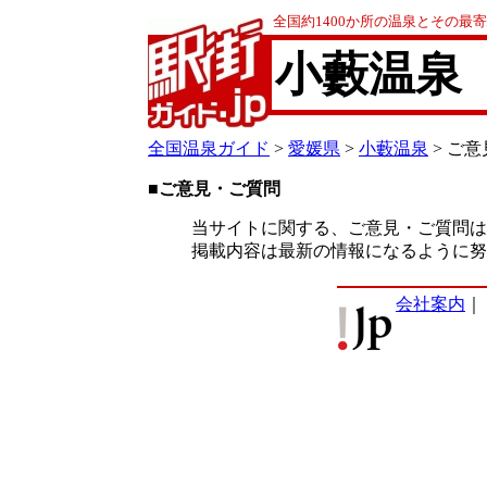
全国約1400か所の温泉とその最
小藪温泉
全国温泉ガイド
>
愛媛県
>
小藪温泉
> ご
■ご意見・ご質問
当サイトに関する、ご意見・ご質問は
掲載内容は最新の情報になるように努
会社案内
｜