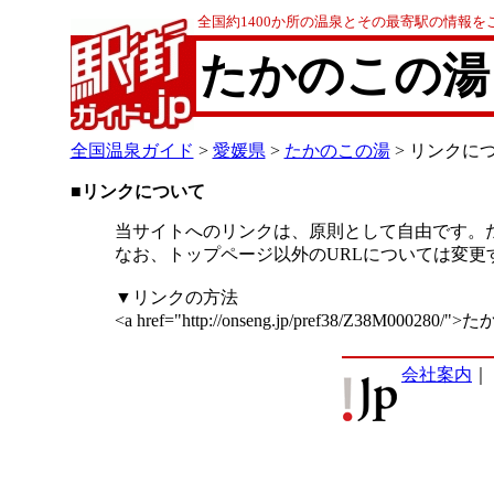
全国約1400か所の温泉とその最寄駅の情報を
たかのこの湯
全国温泉ガイド
>
愛媛県
>
たかのこの湯
> リンクに
■リンクについて
当サイトへのリンクは、原則として自由です。
なお、トップページ以外のURLについては変
▼リンクの方法
<a href="http://onseng.jp/pref38/Z38M000280
会社案内
｜