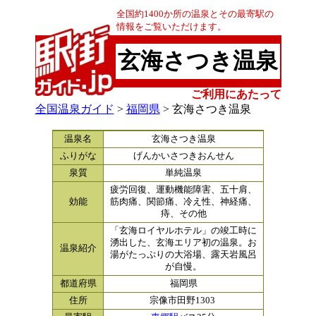
全国約1400か所の温泉とその最寄駅の
情報をご覧いただけます。
玄海さつき温泉
ご利用にあたって
全国温泉ガイド
>
福岡県
> 玄海さつき温泉
温泉名
玄海さつき温泉
ふりがな
げんかいさつきおんせん
泉質
単純温泉
疲労回復、運動機能障害、五十肩、
効能
筋肉痛、関節痛、冷え性、神経痛、
痔、その他
「玄海ロイヤルホテル」の竣工時に
湧出した、玄海エリア初の温泉。お
温泉紹介
湯がたっぷりの大浴場、露天岩風呂
が自慢。
都道府県
福岡県
住所
宗像市田野1303