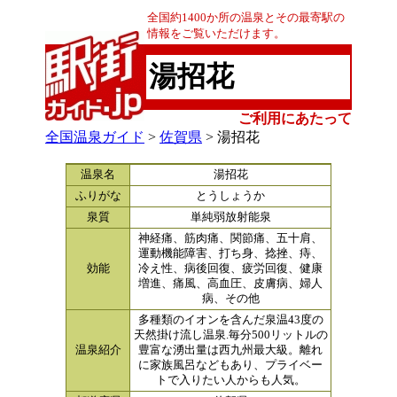
全国約1400か所の温泉とその最寄駅の
情報をご覧いただけます。
湯招花
ご利用にあたって
全国温泉ガイド
>
佐賀県
> 湯招花
温泉名
湯招花
ふりがな
とうしょうか
泉質
単純弱放射能泉
神経痛、筋肉痛、関節痛、五十肩、
運動機能障害、打ち身、捻挫、痔、
効能
冷え性、病後回復、疲労回復、健康
増進、痛風、高血圧、皮膚病、婦人
病、その他
多種類のイオンを含んだ泉温43度の
天然掛け流し温泉.毎分500リットルの
温泉紹介
豊富な湧出量は西九州最大級。離れ
に家族風呂などもあり、プライベー
トで入りたい人からも人気。