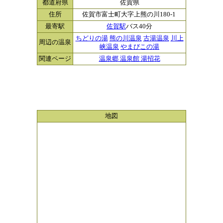
都道府県
佐賀県
住所
佐賀市富士町大字上熊の川180-1
最寄駅
佐賀駅
バス40分
ちどりの湯
熊の川温泉
古湯温泉
川上
周辺の温泉
峡温泉
やまびこの湯
関連ページ
温泉郷 温泉館 湯招花
地図