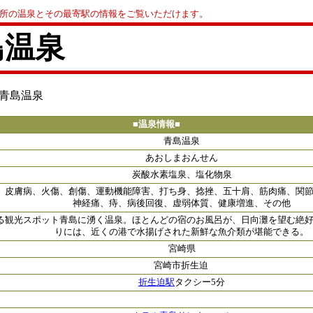
0か所の温泉とその最寄駅の情報をご覧いただけます。
島温泉
 青島温泉
■温泉情報■
青島温泉
あおしまおんせん
炭酸水素塩泉、塩化物泉
、皮膚病、火傷、創傷、運動機能障害、打ち身、捻挫、五十肩、筋肉痛、関
神経痛、痔、病後回復、虚弱体質、健康増進、その他
る観光スポット青島に湧く温泉。ほとんどの宿のお風呂が、日向灘を望む絶
りには、近くの港で水揚げされた新鮮な魚介類が堪能できる。
宮崎県
宮崎市折生迫
折生迫駅
タクシー5分