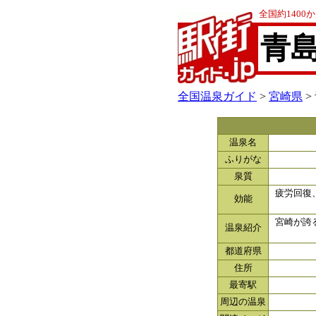
全国約140
青
全国温泉ガイド
>
宮崎県
>
温泉名
ふりがな
泉質
疲労回復
効能
宮崎が誇
温泉紹介
都道府県
住所
最寄駅
周辺の温泉