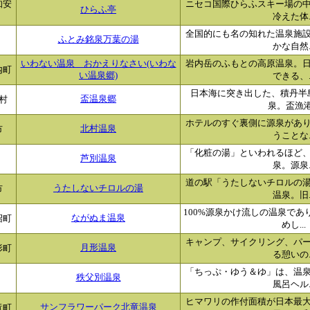
知安
ニセコ国際ひらふスキー場の
ひらふ亭
冷えた体..
全国的にも名の知れた温泉施
ふとみ銘泉万葉の湯
かな自然..
岩内岳のふもとの高原温泉。
いわない温泉 おかえりなさい(いわな
内町
い温泉郷)
できる、..
日本海に突き出した、積丹半
村
盃温泉郷
泉。盃漁港.
ホテルのすぐ裏側に源泉があ
市
北村温泉
うことな..
「化粧の湯」といわれるほど
芦別温泉
泉。源泉..
道の駅「うたしないチロルの
市
うたしないチロルの湯
温泉。旧..
100%源泉かけ流しの温泉で
沼町
ながぬま温泉
めし...
キャンプ、サイクリング、パ
形町
月形温泉
る憩いの..
「ちっぷ・ゆう＆ゆ」は、温
秩父別温泉
風呂ヘル..
ヒマワリの作付面積が日本最
竜町
サンフラワーパーク北竜温泉