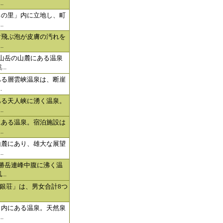
.
るの里」内に立地し、町
.
け飛ぶ泡が皮膚の汚れを
.
山岳の山麓にある温泉
..
ある層雲峡温泉は、断崖
.
ある天人峡に湧く温泉。
.
にある温泉。宿泊施設は
.
山麓にあり、雄大な展望
.
勝岳連峰中腹に沸く温
..
銀荘」は、男女合計8つ
」内にある温泉。天然泉
.