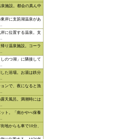
温泉施設。都会の真ん中
の東岸に支笏湖温泉があ
.
北岸に位置する温泉。支
.
日帰り温泉施設。コーラ
.
「しのつ湖」に隣接して
.
用した浴場。お湯は鉄分
.
ションで、夜になると漁
.
の露天風呂。満潮時には
.
ポット。「南かやべ保養
.
街地からも車で10分、