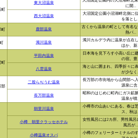
大沼国定公園内の大沼湖畔北東
東大沼温泉
に開...
飯町
大沼国定公園小沼湖畔北側に
西大沼温泉
を落とし..
古くから温泉の町として有名な
部町
鹿部温泉
熱パ...
濁川カルデラ内に温泉が点在
町
濁川温泉
ほか、新..
日本海を見下ろす小高い丘に
平田内温泉
の宿。豊..
雲町
海と山に囲まれ、四季折々に
八雲温泉
が少なく..
長万部の市街地から山間部へ
二股らぢうむ温泉
源泉に含..
万部
昭和のはじめに町内にガス鉱
長万部温泉
温泉が噴..
小樽市の山あいにある。春は
朝里川温泉
ス、秋は..
女性風呂には2カ所、男性風呂
小樽 朝里クラッセホテル
風呂が...
小樽のフェリーターミナルの
小樽温泉オスパ