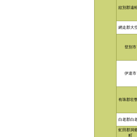
紋別郡遠
網走郡大
登別市
伊達市
有珠郡壮
白老郡白
虻田郡洞
町