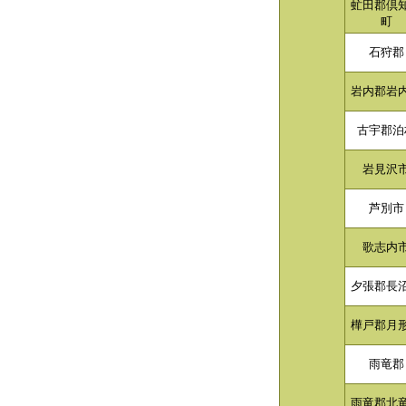
虻田郡倶
町
石狩郡
岩内郡岩
古宇郡泊
岩見沢
芦別市
歌志内
夕張郡長
樺戸郡月
雨竜郡
雨竜郡北