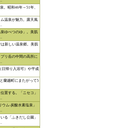
.
泉。昭和46年～51年、
ウム温泉が魅力。露天風
.
温泉ゆべつのゆ」。美肌
.
では新しい温泉郷。美肌
ヌプリ岳の中間の高所に
.
」（日帰り入浴可）や平成
と蘭越町にまたがって5
に位置する。「ニセコ」
.
リウム-炭酸水素塩泉」
.
ている「ふきだし公園」
.