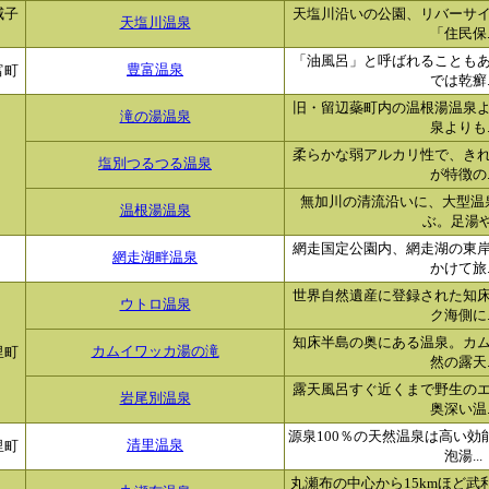
威子
天塩川沿いの公園、リバーサ
天塩川温泉
「住民保..
「油風呂」と呼ばれることも
富町
豊富温泉
では乾癬..
旧・留辺蘂町内の温根湯温泉
滝の湯温泉
泉よりも..
柔らかな弱アルカリ性で、き
塩別つるつる温泉
が特徴の..
無加川の清流沿いに、大型温
温根湯温泉
ぶ。足湯や.
網走国定公園内、網走湖の東
網走湖畔温泉
かけて旅..
世界自然遺産に登録された知
ウトロ温泉
ク海側に..
知床半島の奥にある温泉。カ
里町
カムイワッカ湯の滝
然の露天..
露天風呂すぐ近くまで野生の
岩尾別温泉
奥深い温..
源泉100％の天然温泉は高い
里町
清里温泉
泡湯...
丸瀬布の中心から15kmほど