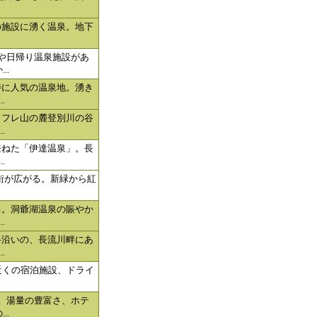
の施設に湧く温泉。地下
や日帰り温泉施設があ
..
特に人気の温泉地。湧き
.
ロフレ山の麓登別川の谷
.
兼ねた「伊達温泉」。長
.
泉街が広がる。新緑から紅
る。洞爺湖温泉の賑やか
.
路沿いの、長流川畔にあ
.
軒近くの宿泊施設、ドライ
。湯量の豊富さ、ホテ
..