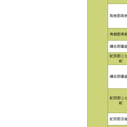
島牧郡島
寿都郡寿
磯谷郡蘭
虻田郡ニ
町
磯谷郡蘭
虻田郡ニ
町
虻田郡京