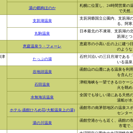
札幌に位置し、24時間営業の
湯の郷絢ほのか
で天然...
支笏洞爺国立公園内、支笏湖
支笏湖温泉
る。阿寒..
日本最北の不凍湖、支笏湖の
丸駒温泉
笏湖とつ..
恵庭市の小高い丘の上に建つ
恵庭温泉ラ・フォーレ
のような..
篠津
石狩川沿いの三日月湖である
たっぷの湯
いる温泉..
函館山の山麓にある温泉を利
谷地頭温泉
を含んだ..
津軽海峡を一望できるロケー
石田温泉
火を眺め..
全国でも珍しい渚にある天然
水無海浜温泉
湯船が水..
函館市の南茅部地区の温泉ス
ホテル 函館ひろめ荘(大船温泉上の湯)
センター..
函館空港からも近く、函館の市
湯の川温泉
市電で...