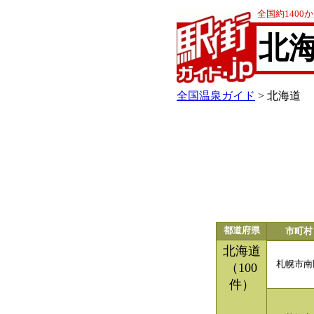
全国約140
北
全国温泉ガイド
> 北海道
都道府県
市町村
北海道
札幌市南
（100
件）