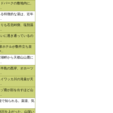
イドパークの敷地内に、
.
ある特徴的な湯は、近年
.
よりも石北峠側、塩別温
.
れいに透き通っているの
.
泉ホテルが数件立ち並
..
岸湖畔から天都山山麓に
.
床半島の西岸、オホーツ
.
ムイワッカ川の滝壷が天
.
エゾ鹿が顔を出すほど山
.
効能で知られる。薬湯、気
武利川を上がった、山深い