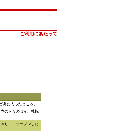
ご利用にあたって
介
ほど奥に入ったところ、...
市内の人々のほか、札幌
.
改装して、オープンした
.