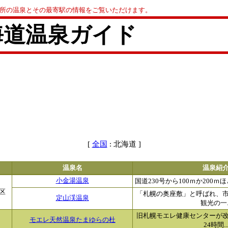
0か所の温泉とその最寄駅の情報をご覧いただけます。
海道温泉ガイド
[
: 北海道 ]
全国
温泉名
温泉紹
小金湯温泉
国道230号から100ｍか200ｍ
区
「札幌の奥座敷」と呼ばれ、
定山渓温泉
観光の一..
旧札幌モエレ健康センターが
モエレ天然温泉たまゆらの杜
24時間..