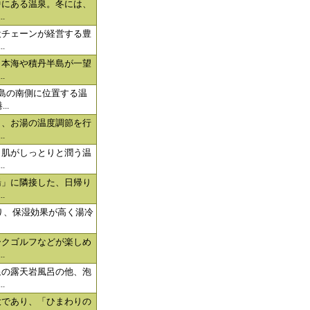
中にある温泉。冬には、
.
設チェーンが経営する豊
.
日本海や積丹半島が一望
.
島の南側に位置する温
..
り、お湯の温度調節を行
.
、肌がしっとりと潤う温
.
湯」に隣接した、日帰り
.
あり、保湿効果が高く湯冷
ークゴルフなどが楽しめ
.
泉の露天岩風呂の他、泡
.
大であり、「ひまわりの