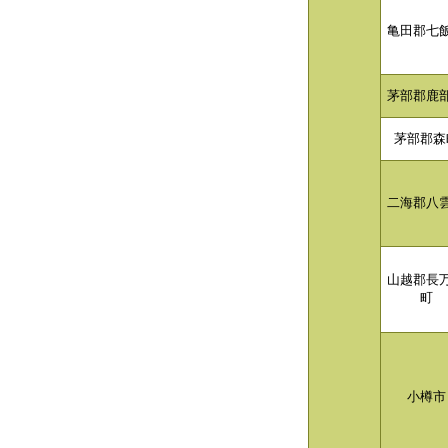
亀田郡七
茅部郡鹿
茅部郡森
二海郡八
山越郡長
町
小樽市