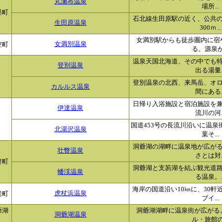
丸瀬布温泉
場所...
軽町
石北線生田原駅の近く、公共
生田原温泉
300ｍ...
女満別駅からも徒歩圏内に宿
空町
女満別温泉
る。源泉か.
温泉天国北海道、その中でも
登別温泉
出る湯量..
登別温泉の北西、来馬岳、オ
カルルス温泉
間にある..
日帰り入浴施設と宿泊施設を
伊達温泉
流川の河..
国道453号の長流川沿いに温
北湯沢温泉
葉そ...
洞爺湖の湖畔に温泉地が広が
壮瞥温泉
さとは対..
瞥町
洞爺湖と支笏湖を結ぶ観光道
蟠渓温泉
る温泉。..
海岸の国道沿い10㎞に、30
老町
虎杖浜温泉
ブイ...
爺湖
洞爺湖湖畔に温泉街が広がる
洞爺湖温泉
ル・旅館の.