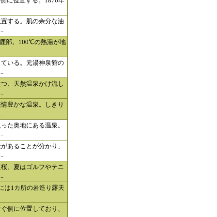
側に位置する。1876年
位置する。肌の余分な油
.
鹿部。100℃の熱湯が地
している。元湯神泉館の
.
建つ、天然温泉かけ流し
.
表情豊かな温泉。しきり
.
入った奥地にある温泉。
.
脈があることが分かり、
.
芝桜、夏はゴルフやテニ
.
には1カ所の岩造り露天
すぐ側に位置しており、