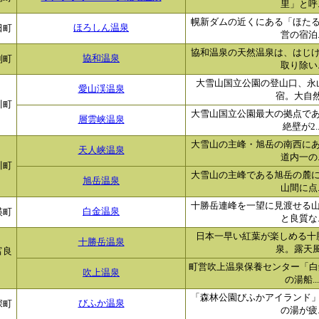
里」と呼..
幌新ダムの近くにある「ほた
田町
ほろしん温泉
営の宿泊..
協和温泉の天然温泉は、はじ
別町
協和温泉
取り除い..
大雪山国立公園の登山口、永
愛山渓温泉
宿。大自然.
川町
大雪山国立公園最大の拠点で
層雲峡温泉
絶壁が2..
大雪山の主峰・旭岳の南西に
天人峡温泉
道内一の..
川町
大雪山の主峰である旭岳の麓
旭岳温泉
山間に点..
十勝岳連峰を一望に見渡せる
瑛町
白金温泉
と良質な..
日本一早い紅葉が楽しめる十
十勝岳温泉
泉。露天風.
富良
町営吹上温泉保養センター「白
吹上温泉
の湯船...
「森林公園びふかアイランド
深町
びふか温泉
の湯が疲..