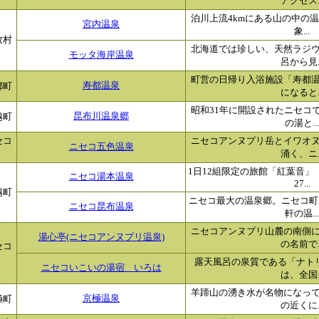
アクセス..
泊川上流4kmにある山の中の温
宮内温泉
象...
牧村
北海道では珍しい、天然ラジ
モッタ海岸温泉
呂から見..
町営の日帰り入浴施設「寿都
都町
寿都温泉
になると..
昭和31年に開設されたニセコ
越町
昆布川温泉郷
の湯と...
セコ
ニセコアンヌプリ岳とイワオ
ニセコ五色温泉
涌く、ニ..
1日12組限定の旅館「紅葉音
ニセコ湯本温泉
27...
越町
ニセコ最大の温泉郷。ニセコ町
ニセコ昆布温泉
軒の温...
ニセコアンヌプリ山麓の南側
湯心亭(ニセコアンヌプリ温泉)
の名前で..
セコ
露天風呂の泉質である「ナト
ニセコいこいの湯宿 いろは
は、全国..
羊蹄山の湧き水が名物になっ
極町
京極温泉
の近くに..