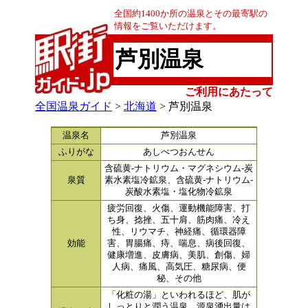
全国約1400か所の温泉とその最寄駅の
情報をご覧いただけます。
芦別温泉
ご利用にあたって
全国温泉ガイド
>
北海道
> 芦別温泉
温泉名
芦別温泉
ふりがな
あしべつおんせん
含硫黄‐ナトリウム・マグネシウム‐炭
泉質
素水素塩冷鉱泉、含硫黄‐ナトリウム‐
炭酸水素塩・塩化物冷鉱泉
疲労回復、火傷、運動機能障害、打
ち身、捻挫、五十肩、筋肉痛、冷え
性、リウマチ、神経痛、循環器障
効能
害、胃腸痛、痔、喘息、病後回復、
健康増進、皮膚病、美肌、創傷、婦
人病、痛風、高気圧、糖尿病、便
秘、その他
「化粧の湯」といわれるほど、肌が
しっとりと潤う温泉。源泉湧出量は