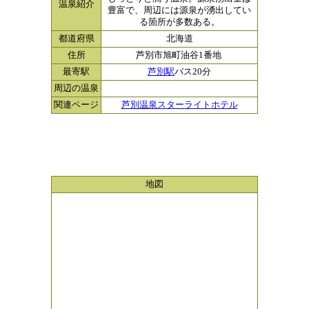
温泉紹介
豊富で、周辺には源泉が湧出してい
る箇所が多数ある。
都道府県
北海道
住所
芦別市旭町油谷1番地
最寄駅
芦別駅
バス20分
周辺の温泉
関連ページ
芦別温泉スターライトホテル
地図