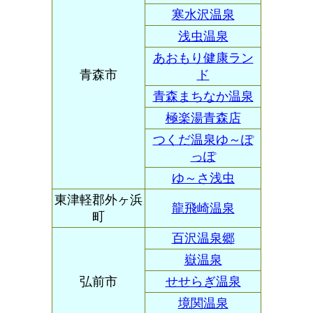
寒水沢温泉
浅虫温泉
あおもり健康ラン
青森市
ド
青森まちなか温泉
極楽湯青森店
つくだ温泉ゆ～ぽ
っぽ
ゆ～さ浅虫
東津軽郡外ヶ浜
龍飛崎温泉
町
百沢温泉郷
嶽温泉
弘前市
せせらぎ温泉
境関温泉