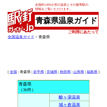
全国約1400か所の温泉とその最寄駅の
情報をご覧いただけます。
青森県温泉ガイド
ご利用にあたって
全国温泉ガイド
> 青森県
[
: 青森県 |
|
|
|
|
]
全国
岩手県
宮城県
秋田県
山形県
福島県
青森県
（36件）
酸ヶ湯温泉
城ヶ倉温泉