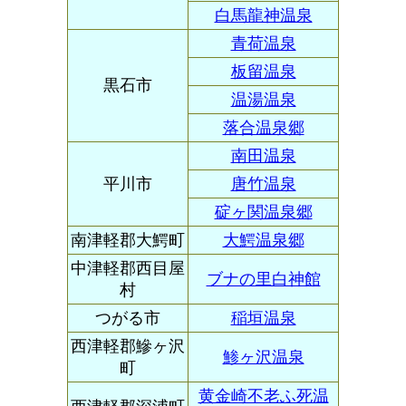
白馬龍神温泉
青荷温泉
板留温泉
黒石市
温湯温泉
落合温泉郷
南田温泉
平川市
唐竹温泉
碇ヶ関温泉郷
南津軽郡大鰐町
大鰐温泉郷
中津軽郡西目屋
ブナの里白神館
村
つがる市
稲垣温泉
西津軽郡鰺ヶ沢
鯵ヶ沢温泉
町
黄金崎不老ふ死温