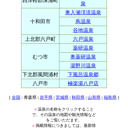
西津軽郡深浦町
泉
奥入瀬渓流温泉
十和田市
蔦温泉
谷地温泉
上北郡六戸町
六戸温泉
薬研温泉
むつ市
奥薬研温泉
湯野川温泉
下北郡風間浦村
下風呂温泉郷
八戸市
極楽湯八戸店
[
: 青森県 |
|
|
|
|
]
全国
岩手県
宮城県
秋田県
山形県
福島県
温泉の名称をクリックすること
○
で、その温泉の地図や観光情報など
をご覧いただます。
掲載情報につきましては、最新情
○