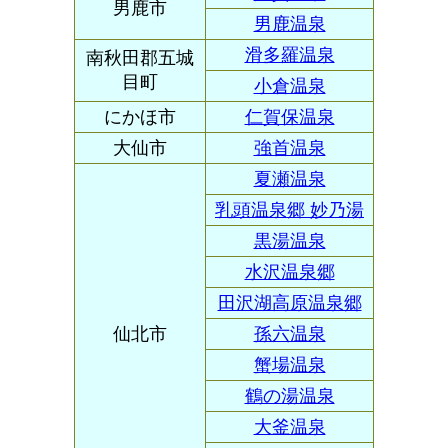
男鹿市
男鹿温泉
滑多羅温泉
南秋田郡五城
目町
小倉温泉
にかほ市
仁賀保温泉
大仙市
強首温泉
夏瀬温泉
乳頭温泉郷 妙乃湯
黒湯温泉
水沢温泉郷
田沢湖高原温泉郷
仙北市
孫六温泉
蟹場温泉
鶴の湯温泉
大釜温泉