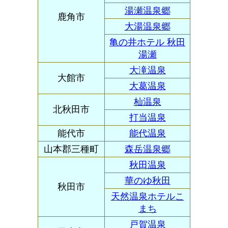
湯瀬温泉郷
鹿角市
大湯温泉郷
亀の井ホテル 秋田
湯瀬
大滝温泉
大館市
大葛温泉
杣温泉
北秋田市
打当温泉
能代市
能代温泉
山本郡三種町
森岳温泉郷
秋田温泉
華のゆ秋田
秋田市
天然温泉ホテルこ
まち
戸賀温泉