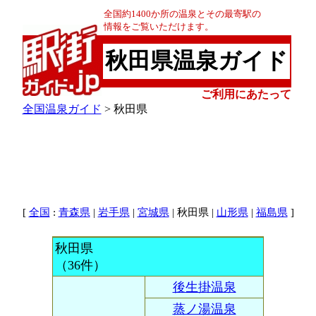
全国約1400か所の温泉とその最寄駅の
情報をご覧いただけます。
秋田県温泉ガイド
ご利用にあたって
全国温泉ガイド
> 秋田県
[
:
|
|
| 秋田県 |
|
]
全国
青森県
岩手県
宮城県
山形県
福島県
秋田県
（36件）
後生掛温泉
蒸ノ湯温泉