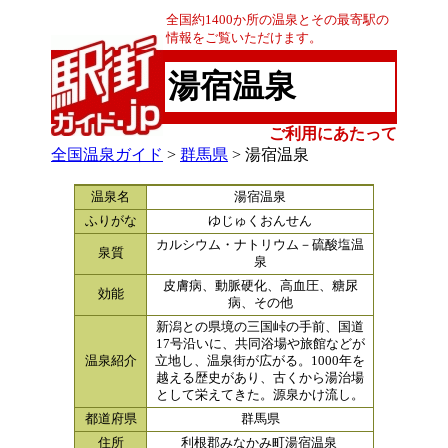
全国約1400か所の温泉とその最寄駅の
情報をご覧いただけます。
湯宿温泉
ご利用にあたって
全国温泉ガイド
>
群馬県
> 湯宿温泉
温泉名
湯宿温泉
ふりがな
ゆじゅくおんせん
カルシウム・ナトリウム－硫酸塩温
泉質
泉
皮膚病、動脈硬化、高血圧、糖尿
効能
病、その他
新潟との県境の三国峠の手前、国道
17号沿いに、共同浴場や旅館などが
温泉紹介
立地し、温泉街が広がる。1000年を
越える歴史があり、古くから湯治場
として栄えてきた。源泉かけ流し。
都道府県
群馬県
住所
利根郡みなかみ町湯宿温泉