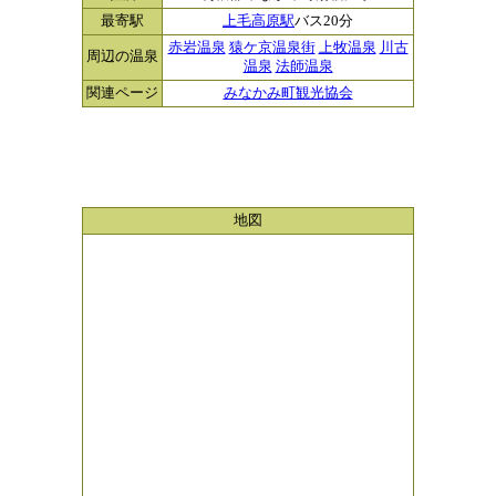
最寄駅
上毛高原駅
バス20分
赤岩温泉
猿ケ京温泉街
上牧温泉
川古
周辺の温泉
温泉
法師温泉
関連ページ
みなかみ町観光協会
地図