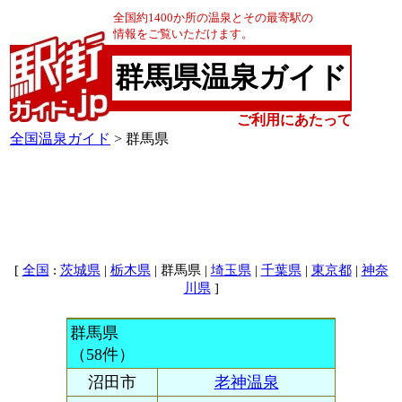
全国約1400か所の温泉とその最寄駅の
情報をご覧いただけます。
群馬県温泉ガイド
ご利用にあたって
全国温泉ガイド
> 群馬県
[
:
|
| 群馬県 |
|
|
|
全国
茨城県
栃木県
埼玉県
千葉県
東京都
神奈
]
川県
群馬県
（58件）
沼田市
老神温泉