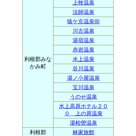
上牧温泉
法師温泉
猿ケ京温泉街
川古温泉
湯宿温泉
赤岩温泉
利根郡みな
水上温泉
かみ町
谷川温泉
湯ノ小屋温泉
宝川温泉
うのせ温泉
水上高原ホテル２０
０ 上の原温泉
湯桧曽温泉
利根郡
林家旅館