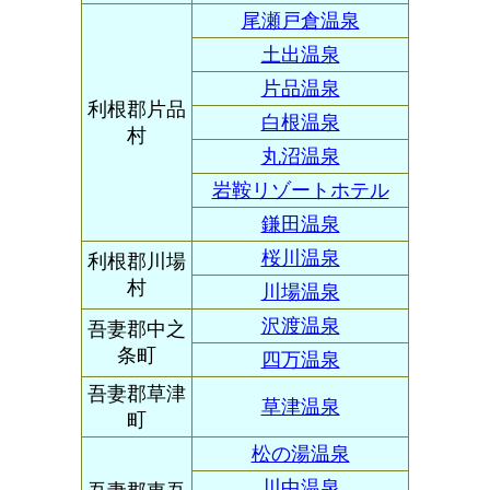
尾瀬戸倉温泉
土出温泉
片品温泉
利根郡片品
白根温泉
村
丸沼温泉
岩鞍リゾートホテル
鎌田温泉
桜川温泉
利根郡川場
村
川場温泉
沢渡温泉
吾妻郡中之
条町
四万温泉
吾妻郡草津
草津温泉
町
松の湯温泉
川中温泉