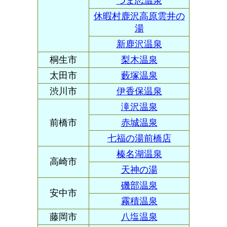
つま恋温泉
休暇村鹿沢高原雲井の
湯
新鹿沢温泉
桐生市
梨木温泉
太田市
藪塚温泉
渋川市
伊香保温泉
滝沢温泉
前橋市
赤城温泉
七福の湯前橋店
榛名湖温泉
高崎市
天神の湯
磯部温泉
安中市
霧積温泉
藤岡市
八塩温泉