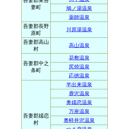
吾妻郡東吾
妻町
鳩ノ湯温泉
薬師温泉
吾妻郡長野
川原湯温泉
原町
吾妻郡高山
高山温泉
村
花敷温泉
吾妻郡中之
尻焼温泉
条町
応徳温泉
半出来温泉
鹿沢温泉
奥嬬恋温泉
万座温泉
吾妻郡嬬恋
奥軽井沢温泉
村