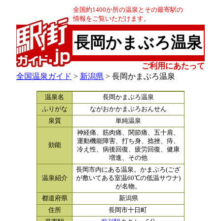
全国約1400か所の温泉とその最寄駅の
情報をご覧いただけます。
長岡かまぶろ温泉
ご利用にあたって
全国温泉ガイド
>
新潟県
> 長岡かまぶろ温泉
温泉名
長岡かまぶろ温泉
ふりがな
ながおかかまぶろおんせん
泉質
単純温泉
神経痛、筋肉痛、関節痛、五十肩、
運動機能障害、打ち身、捻挫、痔、
効能
冷え性、病後回復、疲労回復、健康
増進、その他
長岡市内にある温泉。かまぶろ(ござ
温泉紹介
が敷いてある室温60℃の低温サウナ)
が名物。
都道府県
新潟県
住所
長岡市十日町