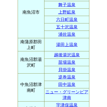
舞子温泉
南魚沼市
上野鉱泉
六日町温泉
五十沢温泉
浦佐温泉
南蒲原郡田
湯田上温泉
上町
越後湯沢温泉
南魚沼郡湯
苗場温泉
沢町
貝掛温泉
逆巻温泉
中魚沼郡津
田中温泉
南町
ニュー・グリーンピア
津南
宇津俣温泉