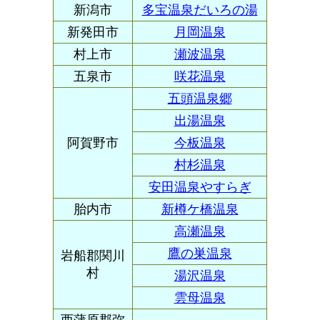
新潟市
多宝温泉だいろの湯
新発田市
月岡温泉
村上市
瀬波温泉
五泉市
咲花温泉
五頭温泉郷
出湯温泉
阿賀野市
今板温泉
村杉温泉
安田温泉やすらぎ
胎内市
新樽ケ橋温泉
高瀬温泉
鷹の巣温泉
岩船郡関川
村
湯沢温泉
雲母温泉