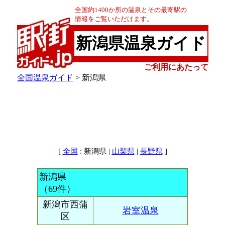
全国約1400か所の温泉とその最寄駅の
情報をご覧いただけます。
新潟県温泉ガイド
ご利用にあたって
全国温泉ガイド
> 新潟県
[
: 新潟県 |
|
]
全国
山梨県
長野県
新潟県
（69件）
新潟市西蒲
岩室温泉
区