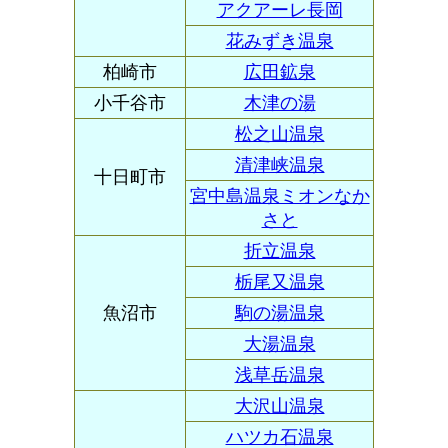
アクアーレ長岡
花みずき温泉
柏崎市
広田鉱泉
小千谷市
木津の湯
松之山温泉
清津峡温泉
十日町市
宮中島温泉ミオンなか
さと
折立温泉
栃尾又温泉
魚沼市
駒の湯温泉
大湯温泉
浅草岳温泉
大沢山温泉
ハツカ石温泉