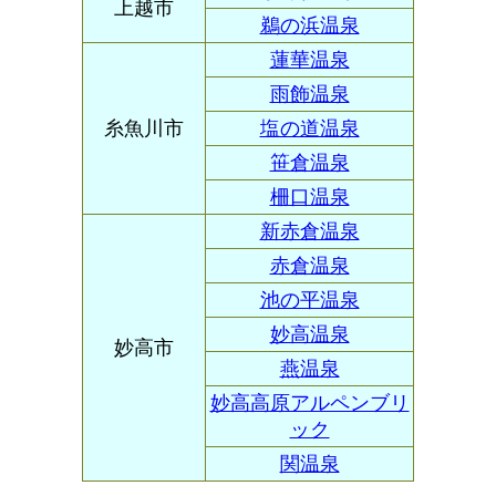
上越市
鵜の浜温泉
蓮華温泉
雨飾温泉
糸魚川市
塩の道温泉
笹倉温泉
柵口温泉
新赤倉温泉
赤倉温泉
池の平温泉
妙高温泉
妙高市
燕温泉
妙高高原アルペンブリ
ック
関温泉