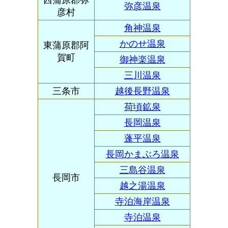
西蒲原郡弥
弥彦温泉
彦村
角神温泉
かのせ温泉
東蒲原郡阿
賀町
御神楽温泉
三川温泉
三条市
越後長野温泉
荷頃鉱泉
長岡温泉
蓬平温泉
長岡かまぶろ温泉
三島谷温泉
長岡市
越之湯温泉
寺泊海岸温泉
寺泊温泉