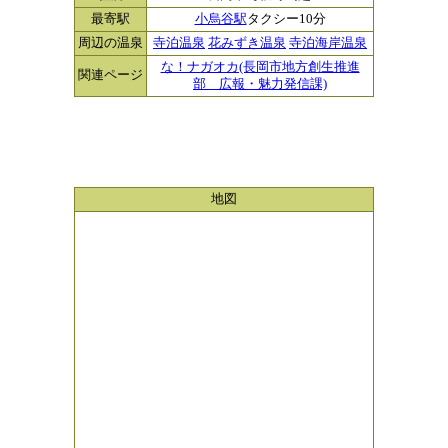
最寄駅
小烏谷駅
タクシー10分
周辺の温泉
寺泊温泉
花みずき温泉
寺泊海岸温泉
な！ナガオカ(長岡市地方創生推進
関連ページ
部 広報・魅力発信課)
地図