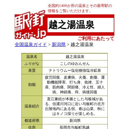
全国約1400か所の温泉とその最寄駅の
情報をご覧いただけます。
越之湯温泉
ご利用にあたって
全国温泉ガイド
>
新潟県
> 越之湯温泉
温泉名
越之湯温泉
ふりがな
こしのゆおんせん
泉質
ナトリウムー塩化物強塩冷鉱泉
疲労回復、皮膚病、火傷、創傷、運
動機能障害、打ち身、捻挫、五十
効能
肩、筋肉痛、関節痛、冷え性、婦人
病、神経痛、痔、病後回復
直江兼続が本拠とした与板城があ
る、信濃川河口に近い与板町の北方
温泉紹介
丘陵地内にある宿。春は山菜、秋に
はキノコ採りが楽しめる。
都道府県
新潟県
住所
長岡市与板町馬越