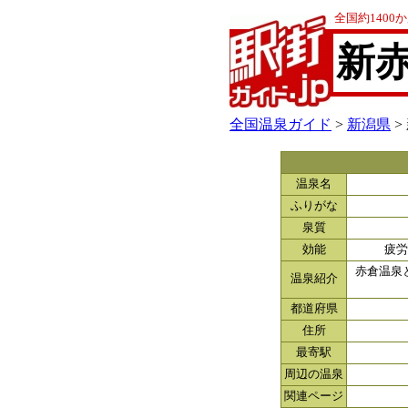
全国約140
新
全国温泉ガイド
>
新潟県
>
温泉名
ふりがな
泉質
効能
疲労
赤倉温泉
温泉紹介
都道府県
住所
最寄駅
周辺の温泉
関連ページ