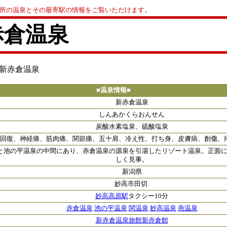
0か所の温泉とその最寄駅の情報をご覧いただけます。
赤倉温泉
 新赤倉温泉
■温泉情報■
新赤倉温泉
しんあかくらおんせん
炭酸水素塩泉、硫酸塩泉
回復、神経痛、筋肉痛、関節痛、五十肩、冷え性、打ち身、皮膚病、創傷、
と池の平温泉の中間にあり、赤倉温泉の源泉を引湯したリゾート温泉。正面
しく見事。
新潟県
妙高市田切
妙高高原駅
タクシー10分
赤倉温泉
池の平温泉
関温泉
妙高温泉
燕温泉
新赤倉温泉旅館新赤倉館