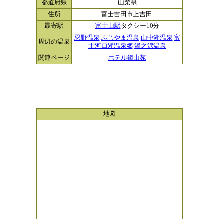
都道府県
山梨県
住所
富士吉田市上吉田
最寄駅
富士山駅
タクシー10分
忍野温泉
ふじやま温泉
山中湖温泉
富
周辺の温泉
士河口湖温泉郷
湯之沢温泉
関連ページ
ホテル鐘山苑
地図