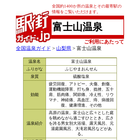
全国約1400か所の温泉とその最寄駅の
情報をご覧いただけます。
富士山温泉
ご利用にあたって
全国温泉ガイド
>
山梨県
> 富士山温泉
温泉名
富士山温泉
ふりがな
ふじやまおんせん
泉質
硫酸塩泉
疲労回復、アトピー、火傷、創傷、
運動機能障害、打ち身、捻挫、五十
効能
肩、筋肉痛、関節痛、冷え性、リウ
マチ、神経痛、高血圧、痔、病後回
復、健康増進、その他
高原の温泉。富士山と広々とした庭
を眺めながら過ごすひととき。広さ
温泉紹介
を誇る男女別大浴場、露天風呂、元
湯庭園風呂、大滝岩風呂などがあ
る。