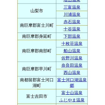
塩山温泉
三富温泉
山梨市
川浦温泉
赤石温泉
南巨摩郡富士川町
十谷温泉
南巨摩郡身延町
下部温泉
十枚荘温泉
南巨摩郡南部町
船山温泉
佐野川温泉
奈良田温泉
南巨摩郡早川町
西山温泉
南都留郡富士河口
富士河口湖温泉
湖町
郷
富士山温泉
富士吉田市
ふじやま温泉