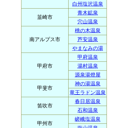
白州塩沢温泉
青木鉱泉
韮崎市
穴山温泉
桃の木温泉
南アルプス市
芦安温泉
やまなみの湯
甲府温泉
甲府市
湯村温泉
源泉湯燈屋
神の湯温泉
甲斐市
竜王ラドン温泉
春日居温泉
笛吹市
石和温泉
嵯峨塩温泉
甲州市