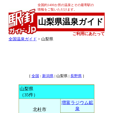
全国約1400か所の温泉とその最寄駅の
情報をご覧いただけます。
山梨県温泉ガイド
ご利用にあたって
全国温泉ガイド
> 山梨県
[
:
| 山梨県 |
]
全国
新潟県
長野県
山梨県
（35件）
増富ラジウム鉱
泉
北杜市