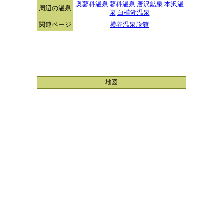
奥蓼科温泉
蓼科温泉
唐沢鉱泉
本沢温
周辺の温泉
泉
白樺湖温泉
関連ページ
横谷温泉旅館
地図