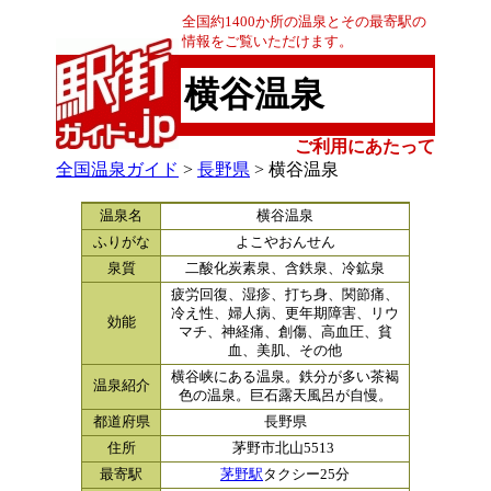
全国約1400か所の温泉とその最寄駅の
情報をご覧いただけます。
横谷温泉
ご利用にあたって
全国温泉ガイド
>
長野県
> 横谷温泉
温泉名
横谷温泉
ふりがな
よこやおんせん
泉質
二酸化炭素泉、含鉄泉、冷鉱泉
疲労回復、湿疹、打ち身、関節痛、
冷え性、婦人病、更年期障害、リウ
効能
マチ、神経痛、創傷、高血圧、貧
血、美肌、その他
横谷峡にある温泉。鉄分が多い茶褐
温泉紹介
色の温泉。巨石露天風呂が自慢。
都道府県
長野県
住所
茅野市北山5513
最寄駅
茅野駅
タクシー25分