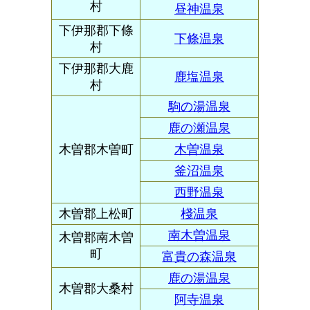
村
昼神温泉
下伊那郡下條
下條温泉
村
下伊那郡大鹿
鹿塩温泉
村
駒の湯温泉
鹿の瀬温泉
木曽郡木曽町
木曽温泉
釜沼温泉
西野温泉
木曽郡上松町
棧温泉
南木曽温泉
木曽郡南木曽
町
富貴の森温泉
鹿の湯温泉
木曽郡大桑村
阿寺温泉