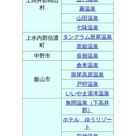
上高井郡高山
村
蕨温泉
山田温泉
七味温泉
タングラム斑尾温泉
上水内郡信濃
町
黒姫温泉
中野市
長嶺温泉
倉本温泉
斑尾高原温泉
飯山市
戸狩温泉
いいやま湯滝温泉
角間温泉（下高井
郡）
ホテル ゆうリゾー
ト