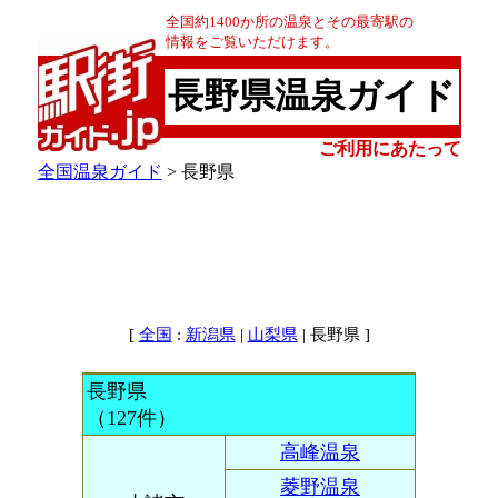
全国約1400か所の温泉とその最寄駅の
情報をご覧いただけます。
長野県温泉ガイド
ご利用にあたって
全国温泉ガイド
> 長野県
[
:
|
| 長野県 ]
全国
新潟県
山梨県
長野県
（127件）
高峰温泉
菱野温泉