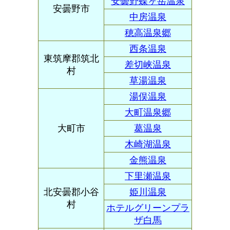
安曇野蝶ヶ岳温泉
安曇野市
中房温泉
穂高温泉郷
西条温泉
東筑摩郡筑北
差切峡温泉
村
草湯温泉
湯俣温泉
大町温泉郷
大町市
葛温泉
木崎湖温泉
金熊温泉
下里瀬温泉
北安曇郡小谷
姫川温泉
村
ホテルグリーンプラ
ザ白馬