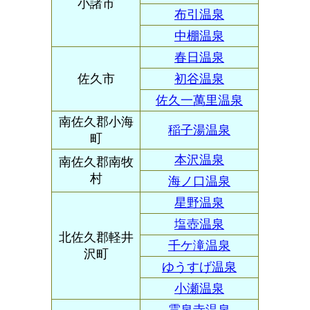
小諸市
布引温泉
中棚温泉
春日温泉
佐久市
初谷温泉
佐久一萬里温泉
南佐久郡小海
稲子湯温泉
町
本沢温泉
南佐久郡南牧
村
海ノ口温泉
星野温泉
塩壺温泉
北佐久郡軽井
千ケ滝温泉
沢町
ゆうすげ温泉
小瀬温泉