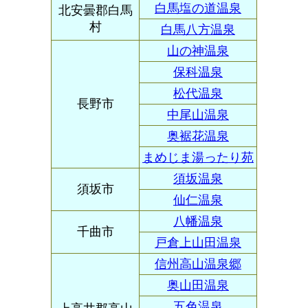
白馬塩の道温泉
北安曇郡白馬
村
白馬八方温泉
山の神温泉
保科温泉
松代温泉
長野市
中尾山温泉
奥裾花温泉
まめじま湯ったり苑
須坂温泉
須坂市
仙仁温泉
八幡温泉
千曲市
戸倉上山田温泉
信州高山温泉郷
奥山田温泉
五色温泉