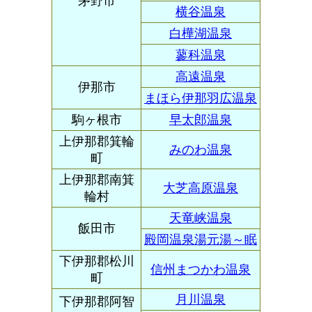
茅野市
横谷温泉
白樺湖温泉
蓼科温泉
高遠温泉
伊那市
まほら伊那羽広温泉
駒ヶ根市
早太郎温泉
上伊那郡箕輪
みのわ温泉
町
上伊那郡南箕
大芝高原温泉
輪村
天竜峡温泉
飯田市
殿岡温泉湯元湯～眠
下伊那郡松川
信州まつかわ温泉
町
月川温泉
下伊那郡阿智