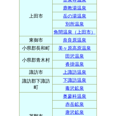
霊泉寺温泉
鹿教湯温泉
上田市
岳の湯温泉
別所温泉
角間温泉（上田市）
東御市
奈良原温泉
小県郡長和町
美ヶ原高原温泉
田沢温泉
小県郡青木村
沓掛温泉
諏訪市
上諏訪温泉
下諏訪温泉
諏訪郡下諏訪
町
毒沢鉱泉
奥蓼科温泉
赤岳鉱泉
唐沢鉱泉