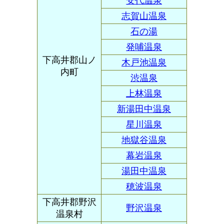
安代温泉
志賀山温泉
石の湯
発哺温泉
下高井郡山ノ
木戸池温泉
内町
渋温泉
上林温泉
新湯田中温泉
星川温泉
地獄谷温泉
幕岩温泉
湯田中温泉
穂波温泉
下高井郡野沢
野沢温泉
温泉村