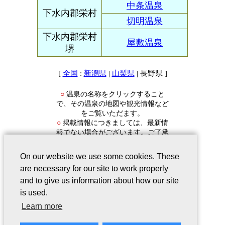
中条温泉
下水内郡栄村
切明温泉
下水内郡栄村
屋敷温泉
堺
[
:
|
| 長野県 ]
全国
新潟県
山梨県
温泉の名称をクリックすること
○
で、その温泉の地図や観光情報など
をご覧いただます。
掲載情報につきましては、最新情
○
報でない場合がございます。ご了承
ください。
On our website we use some cookies. These
are necessary for our site to work properly
and to give us information about how our site
is used.
会社案内
｜
このサービスについて
｜
Learn more
Webサイトについて
｜
プライバシー
ポリシー
｜
リンクについて
｜
ご意