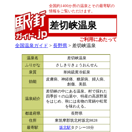
全国約1400か所の温泉とその最寄駅の
情報をご覧いただけます。
差切峡温泉
ご利用にあたって
全国温泉ガイド
>
長野県
> 差切峡温泉
温泉名
差切峡温泉
ふりがな
さしきりきょうおんせん
泉質
単純硫黄冷鉱泉
皮膚病、神経痛、糖尿病、婦人病、
効能
創傷、美肌
差切峡の中にある温泉。村で採れた
四季折々の山菜や、特産の高原野菜
温泉紹介
をはじめ、秋には名物の茸鍋や松茸
を味わえる。
都道府県
長野県
住所
東筑摩郡筑北村坂北9828
最寄駅
坂北駅
タクシー10分