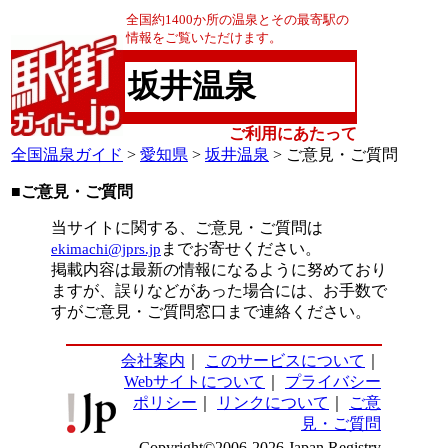
全国約1400か所の温泉とその最寄駅の
情報をご覧いただけます。
坂井温泉
ご利用にあたって
全国温泉ガイド
>
愛知県
>
坂井温泉
> ご意見・ご質問
■ご意見・ご質問
当サイトに関する、ご意見・ご質問は
ekimachi@jprs.jp
までお寄せください。
掲載内容は最新の情報になるように努めており
ますが、誤りなどがあった場合には、お手数で
すがご意見・ご質問窓口まで連絡ください。
会社案内
｜
このサービスについて
｜
Webサイトについて
｜
プライバシー
ポリシー
｜
リンクについて
｜
ご意
見・ご質問
Copyright©2006-2026 Japan Registry