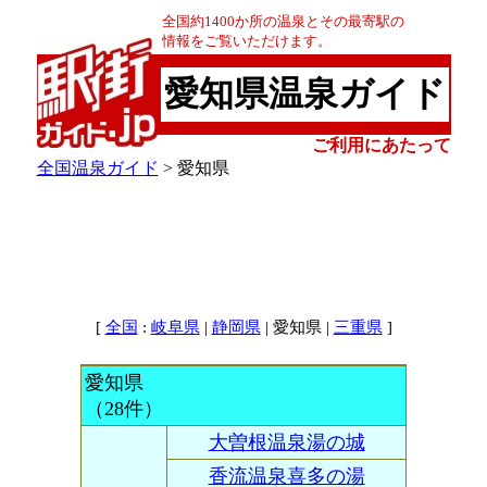
全国約1400か所の温泉とその最寄駅の
情報をご覧いただけます。
愛知県温泉ガイド
ご利用にあたって
全国温泉ガイド
> 愛知県
[
:
|
| 愛知県 |
]
全国
岐阜県
静岡県
三重県
愛知県
（28件）
大曽根温泉湯の城
香流温泉喜多の湯