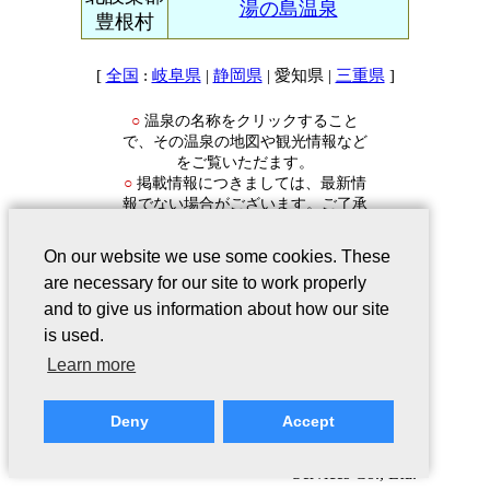
湯の島温泉
豊根村
[
:
|
| 愛知県 |
]
全国
岐阜県
静岡県
三重県
温泉の名称をクリックすること
○
で、その温泉の地図や観光情報など
をご覧いただます。
掲載情報につきましては、最新情
○
報でない場合がございます。ご了承
ください。
On our website we use some cookies. These
are necessary for our site to work properly
and to give us information about how our site
is used.
会社案内
｜
このサービスについて
｜
Learn more
Webサイトについて
｜
プライバシー
ポリシー
｜
リンクについて
｜
ご意
Deny
Accept
見・ご質問
Copyright©2006-2026 Japan Registry
Services Co., Ltd.