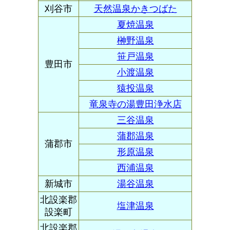
刈谷市
天然温泉かきつばた
夏焼温泉
榊野温泉
笹戸温泉
豊田市
小渡温泉
猿投温泉
竜泉寺の湯豊田浄水店
三谷温泉
蒲郡温泉
蒲郡市
形原温泉
西浦温泉
新城市
湯谷温泉
北設楽郡
塩津温泉
設楽町
北設楽郡