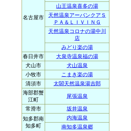
山王温泉喜多の湯
天然温泉アーバンクアＳ
名古屋市
ＰＡ＆ＬＩＶＩＮＧ
天然温泉コロナの湯中川
店
みどり楽の湯
春日井市
大泉寺温泉福の湯
犬山市
犬山温泉
小牧市
こまき楽の湯
清須市
太閤天然温泉湯吉郎
海部郡蟹
尾張温泉
江町
常滑市
坂井温泉
内海温泉
知多郡南
知多町
南知多温泉郷