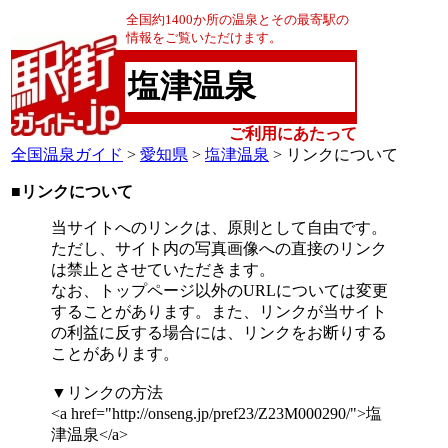
全国約1400か所の温泉とその最寄駅の
情報をご覧いただけます。
塩津温泉
ご利用にあたって
全国温泉ガイド
>
愛知県
>
塩津温泉
> リンクについて
■リンクについて
当サイトへのリンクは、原則として自由です。
ただし、サイト内の写真画像への直接のリンク
は禁止とさせていただきます。
なお、トップページ以外のURLについては変更
することがあります。また、リンクが当サイト
の利益に反する場合には、リンクをお断りする
ことがあります。
▼リンクの方法
<a href="http://onseng.jp/pref23/Z23M000290/">塩
津温泉</a>