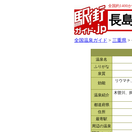
全国約140
長
全国温泉ガイド
>
三重県
>
温泉名
ふりがな
泉質
リウマチ
効能
木曽川、
温泉紹介
都道府県
住所
最寄駅
周辺の温泉