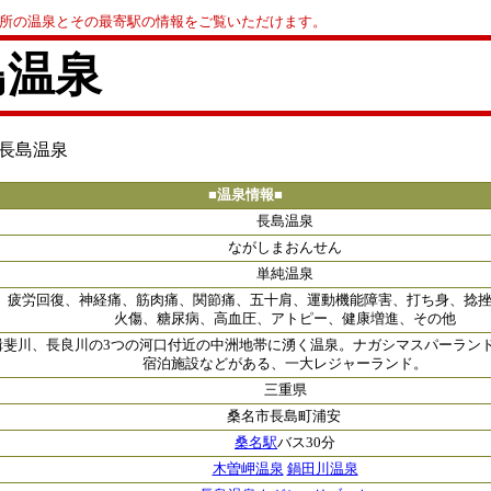
0か所の温泉とその最寄駅の情報をご覧いただけます。
島温泉
 長島温泉
■温泉情報■
長島温泉
ながしまおんせん
単純温泉
、疲労回復、神経痛、筋肉痛、関節痛、五十肩、運動機能障害、打ち身、捻
火傷、糖尿病、高血圧、アトピー、健康増進、その他
揖斐川、長良川の3つの河口付近の中洲地帯に湧く温泉。ナガシマスパーラン
宿泊施設などがある、一大レジャーランド。
三重県
桑名市長島町浦安
桑名駅
バス30分
木曽岬温泉
鍋田川温泉