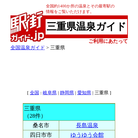
全国約1400か所の温泉とその最寄駅の
情報をご覧いただけます。
三重県温泉ガイド
ご利用にあたって
全国温泉ガイド
> 三重県
[
:
|
|
| 三重県 ]
全国
岐阜県
静岡県
愛知県
三重県
（28件）
桑名市
長島温泉
四日市市
ゆうゆう会館