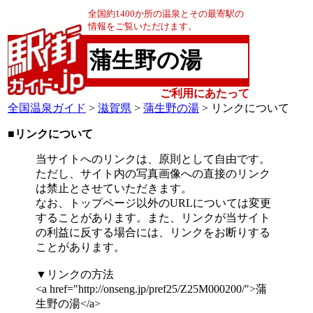
全国約1400か所の温泉とその最寄駅の
情報をご覧いただけます。
蒲生野の湯
ご利用にあたって
全国温泉ガイド
>
滋賀県
>
蒲生野の湯
> リンクについて
■リンクについて
当サイトへのリンクは、原則として自由です。
ただし、サイト内の写真画像への直接のリンク
は禁止とさせていただきます。
なお、トップページ以外のURLについては変更
することがあります。また、リンクが当サイト
の利益に反する場合には、リンクをお断りする
ことがあります。
▼リンクの方法
<a href="http://onseng.jp/pref25/Z25M000200/">蒲
生野の湯</a>