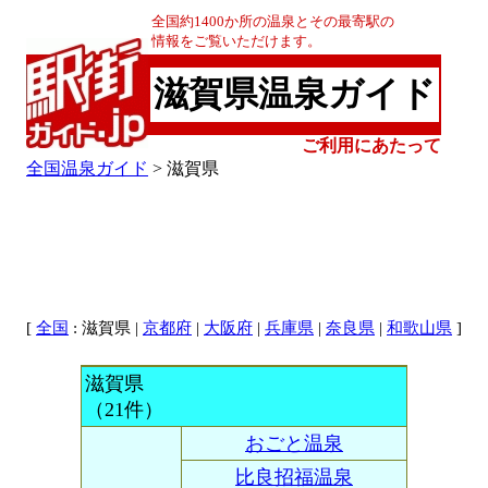
全国約1400か所の温泉とその最寄駅の
情報をご覧いただけます。
滋賀県温泉ガイド
ご利用にあたって
全国温泉ガイド
> 滋賀県
[
: 滋賀県 |
|
|
|
|
]
全国
京都府
大阪府
兵庫県
奈良県
和歌山県
滋賀県
（21件）
おごと温泉
比良招福温泉