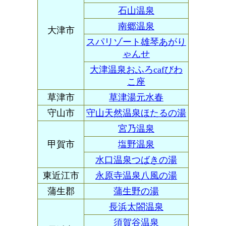
石山温泉
南郷温泉
大津市
スパリゾート雄琴あがり
ゃんせ
大津温泉おふろcafびわ
こ座
草津市
草津湯元水春
守山市
守山天然温泉ほたるの湯
宮乃温泉
甲賀市
塩野温泉
水口温泉つばきの湯
東近江市
永原寺温泉八風の湯
蒲生郡
蒲生野の湯
長浜太閤温泉
須賀谷温泉