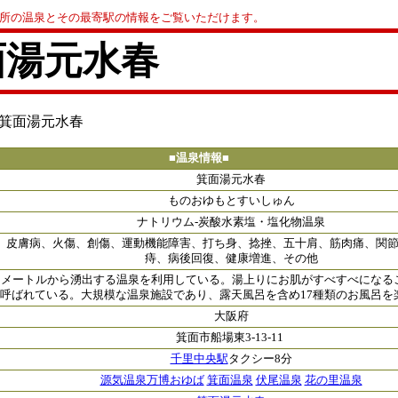
0か所の温泉とその最寄駅の情報をご覧いただけます。
面湯元水春
 箕面湯元水春
■温泉情報■
箕面湯元水春
ものおゆもとすいしゅん
ナトリウム-炭酸水素塩・塩化物温泉
、皮膚病、火傷、創傷、運動機能障害、打ち身、捻挫、五十肩、筋肉痛、関
痔、病後回復、健康増進、その他
00メートルから湧出する温泉を利用している。湯上りにお肌がすべすべになる
呼ばれている。大規模な温泉施設であり、露天風呂を含め17種類のお風呂を
大阪府
箕面市船場東3-13-11
千里中央駅
タクシー8分
源気温泉万博おゆば
箕面温泉
伏尾温泉
花の里温泉