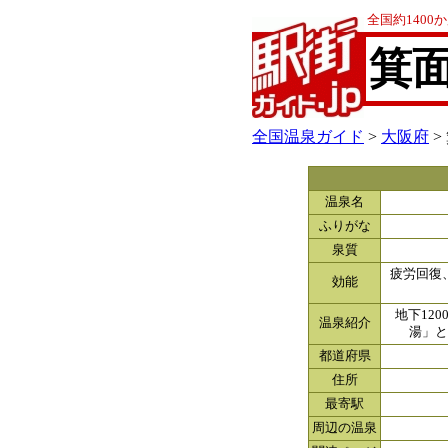
全国約140
箕
全国温泉ガイド
>
大阪府
>
温泉名
ふりがな
泉質
疲労回復
効能
地下12
温泉紹介
湯」と
都道府県
住所
最寄駅
周辺の温泉