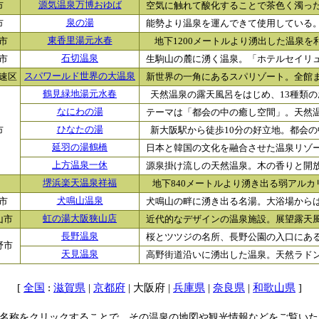
市
源気温泉万博おゆば
空気に触れて酸化することで茶色く濁ったナ
市
泉の湯
能勢より温泉を運んできて使用している。内
市
東香里湯元水春
地下1200メートルより湧出した温泉を利
市
石切温泉
生駒山の麓に湧く温泉。「ホテルセイリュウ
速区
スパワールド世界の大温泉
新世界の一角にあるスパリゾート。全館まる
鶴見緑地湯元水春
天然温泉の露天風呂をはじめ、13種類のお
なにわの湯
テーマは「都会の中の癒し空間」。天然温泉
市
ひなたの湯
新大阪駅から徒歩10分の好立地。都会の中
延羽の湯鶴橋
日本と韓国の文化を融合させた温泉リゾート
上方温泉一休
源泉掛け流しの天然温泉。木の香りと開放感
堺浜楽天温泉祥福
地下840メートルより湧き出る弱アルカリ
市
犬鳴山温泉
犬鳴山の畔に湧き出る名湯。大浴場からは緑
山市
虹の湯大阪狭山店
近代的なデザインの温泉施設。展望露天風呂
長野温泉
桜とツツジの名所、長野公園の入口にある温
野市
天見温泉
高野街道沿いに湧出した温泉。天然ラドンを
[
:
|
| 大阪府 |
|
|
]
全国
滋賀県
京都府
兵庫県
奈良県
和歌山県
名称をクリックすることで、その温泉の地図や観光情報などをご覧いた