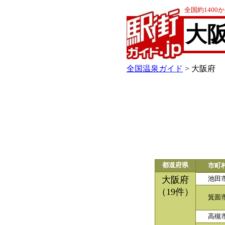
全国約140
大
全国温泉ガイド
> 大阪府
都道府県
市町
大阪府
池田
（19件）
箕面
高槻