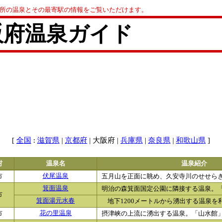
0か所の温泉とその最寄駅の情報をご覧いただけます。
阪府温泉ガイド
[
:
|
| 大阪府 |
|
|
]
全国
滋賀県
京都府
兵庫県
奈良県
和歌山県
村
温泉名
温泉紹介
市
伏尾温泉
五月山を正面に眺め、久安寺川のせせらぎも
箕面温泉
明治の森箕面国定公園に隣接する温泉。「箕
市
箕面湯元水春
地下1200メートルから湧出する温泉を利
市
花の里温泉
摂津峡の上流に湧出する温泉。「山水館」で