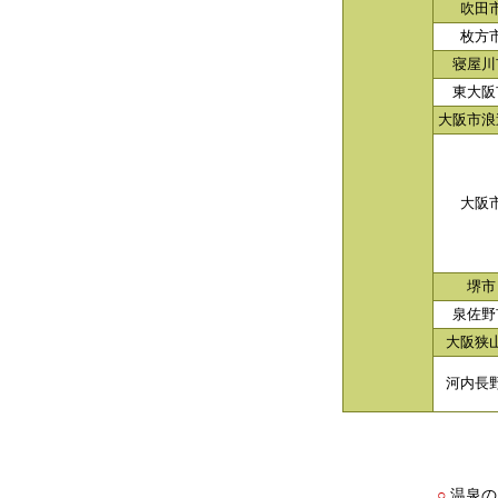
吹田
枚方
寝屋川
東大阪
大阪市浪
大阪
堺市
泉佐野
大阪狭
河内長
温泉の
○