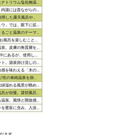
トリウム塩化物温...
湯には昔ながらの...
用した露天風呂や...
」では、眼下に拡...
ごと温泉のテーマ...
風呂を楽しむこと...
。皮膚の角質層を...
にあるが、使用し...
。源泉掛け流しの...
を味わえる「木の...
性の単純温泉を掛...
溢れる風景が眺め...
が自慢。貸切風呂...
泉。風情と開放感...
豊富に含み、入浴...
だます。