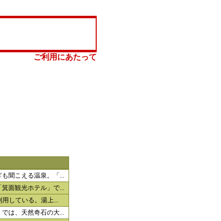
ご利用にあたって
聞こえる温泉。「...
面観光ホテル」で...
用している。湯上...
は、天然奇石の大...