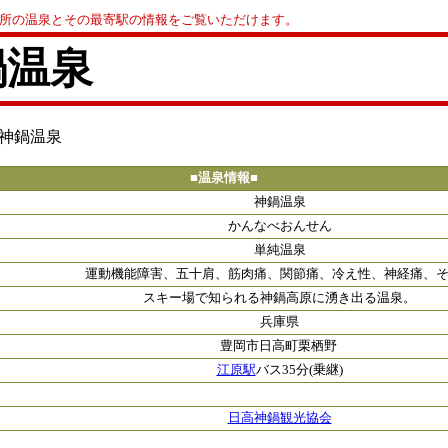
0か所の温泉とその最寄駅の情報をご覧いただけます。
鍋温泉
 神鍋温泉
■温泉情報■
神鍋温泉
かんなべおんせん
単純温泉
運動機能障害、五十肩、筋肉痛、関節痛、冷え性、神経痛、
スキー場で知られる神鍋高原に湧き出る温泉。
兵庫県
豊岡市日高町栗栖野
江原駅
バス35分(乗継)
日高神鍋観光協会