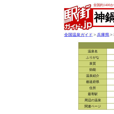
全国約140
神
全国温泉ガイド
>
兵庫県
>
温泉名
ふりがな
泉質
効能
温泉紹介
都道府県
住所
最寄駅
周辺の温泉
関連ページ