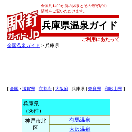
全国約1400か所の温泉とその最寄駅の
情報をご覧いただけます。
兵庫県温泉ガイド
ご利用にあたって
全国温泉ガイド
> 兵庫県
[
:
|
|
| 兵庫県 |
|
]
全国
滋賀県
京都府
大阪府
奈良県
和歌山県
兵庫県
（36件）
有馬温泉
神戸市北
区
大沢温泉