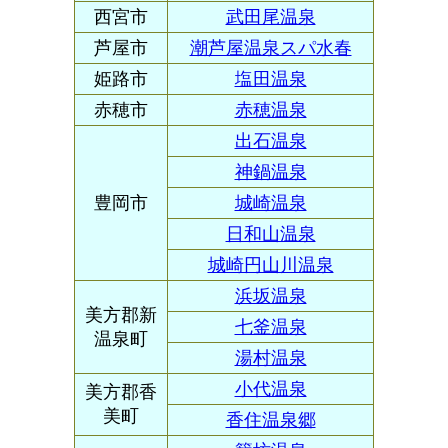
西宮市
武田尾温泉
芦屋市
潮芦屋温泉スパ水春
姫路市
塩田温泉
赤穂市
赤穂温泉
出石温泉
神鍋温泉
豊岡市
城崎温泉
日和山温泉
城崎円山川温泉
浜坂温泉
美方郡新
七釜温泉
温泉町
湯村温泉
小代温泉
美方郡香
美町
香住温泉郷