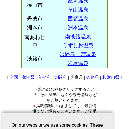
籠坊温泉
篠山市
草山温泉
丹波市
国領温泉
洲本市
洲本温泉
南淡路温泉
南あわじ
市
うずしお温泉
淡路島一宮温泉
淡路市
岩屋温泉
[
:
|
|
| 兵庫県 |
|
]
全国
滋賀県
京都府
大阪府
奈良県
和歌山県
温泉の名称をクリックすること
○
で、その温泉の地図や観光情報など
をご覧いただます。
掲載情報につきましては、最新情
○
報でない場合がございます。ご了承
ください。
On our website we use some cookies. These