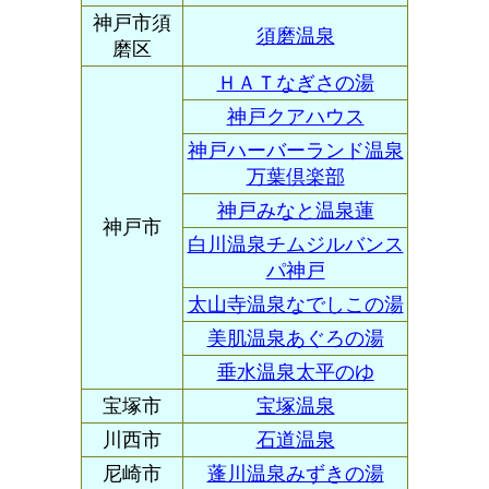
神戸市須
須磨温泉
磨区
ＨＡＴなぎさの湯
神戸クアハウス
神戸ハーバーランド温泉
万葉倶楽部
神戸みなと温泉蓮
神戸市
白川温泉チムジルバンス
パ神戸
太山寺温泉なでしこの湯
美肌温泉あぐろの湯
垂水温泉太平のゆ
宝塚市
宝塚温泉
川西市
石道温泉
尼崎市
蓬川温泉みずきの湯