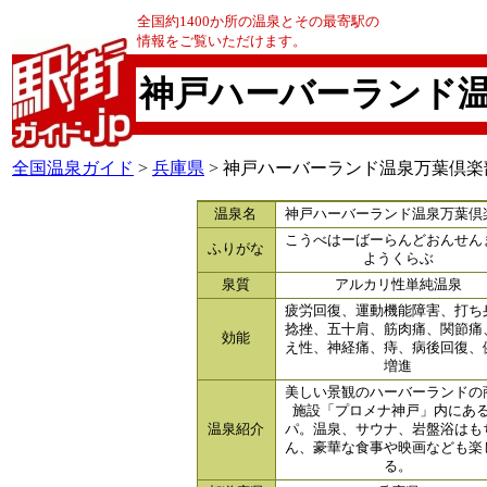
全国約1400か所の温泉とその最寄駅の
情報をご覧いただけます。
神戸ハーバーランド
全国温泉ガイド
>
兵庫県
> 神戸ハーバーランド温泉万葉倶楽
温泉名
神戸ハーバーランド温泉万葉倶
こうべはーばーらんどおんせん
ふりがな
ようくらぶ
泉質
アルカリ性単純温泉
疲労回復、運動機能障害、打ち
捻挫、五十肩、筋肉痛、関節痛
効能
え性、神経痛、痔、病後回復、
増進
美しい景観のハーバーランドの
施設「プロメナ神戸」内にあ
温泉紹介
パ。温泉、サウナ、岩盤浴はも
ん、豪華な食事や映画なども楽
る。