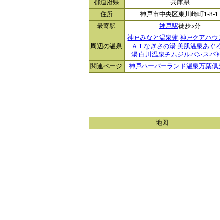
都道府県
兵庫県
住所
神戸市中央区東川崎町1-8-1
最寄駅
神戸駅
徒歩5分
神戸みなと温泉蓮
神戸クアハウ
周辺の温泉
ＡＴなぎさの湯
美肌温泉あぐ
湯
白川温泉チムジルバンスパ
関連ページ
神戸ハーバーランド温泉万葉倶
地図