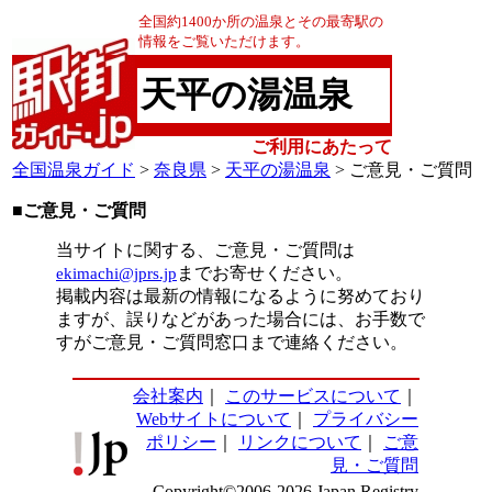
全国約1400か所の温泉とその最寄駅の
情報をご覧いただけます。
天平の湯温泉
ご利用にあたって
全国温泉ガイド
>
奈良県
>
天平の湯温泉
> ご意見・ご質問
■ご意見・ご質問
当サイトに関する、ご意見・ご質問は
ekimachi@jprs.jp
までお寄せください。
掲載内容は最新の情報になるように努めており
ますが、誤りなどがあった場合には、お手数で
すがご意見・ご質問窓口まで連絡ください。
会社案内
｜
このサービスについて
｜
Webサイトについて
｜
プライバシー
ポリシー
｜
リンクについて
｜
ご意
見・ご質問
Copyright©2006-2026 Japan Registry