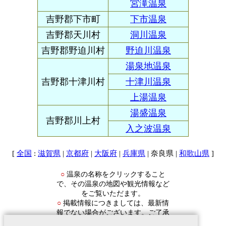
宮滝温泉
吉野郡下市町
下市温泉
吉野郡天川村
洞川温泉
吉野郡野迫川村
野迫川温泉
湯泉地温泉
吉野郡十津川村
十津川温泉
上湯温泉
湯盛温泉
吉野郡川上村
入之波温泉
[
:
|
|
|
| 奈良県 |
]
全国
滋賀県
京都府
大阪府
兵庫県
和歌山県
温泉の名称をクリックすること
○
で、その温泉の地図や観光情報など
をご覧いただます。
掲載情報につきましては、最新情
○
報でない場合がございます。ご了承
ください。