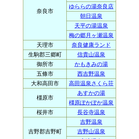
ゆららの湯奈良店
奈良市
朝日温泉
天平の湯温泉
梅の郷月ヶ瀬温泉
天理市
奈良健康ランド
生駒郡三郷町
信貴山温泉
御所市
かもきみの湯
五條市
西吉野温泉
大和高田市
高田温泉さくら荘
あすかの湯
橿原市
橿原ぽかぽか温泉
桜井市
長谷寺温泉
吉野温泉
吉野郡吉野町
吉野山温泉