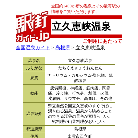
全国約1400か所の温泉とその最寄駅の
情報をご覧いただけます。
立久恵峡温泉
ご利用にあたって
全国温泉ガイド
>
島根県
> 立久恵峡温泉
温泉名
立久恵峡温泉
ふりがな
たちくえきょうおんせん
ナトリウム・カルシウム-塩化物、硫
泉質
酸塩泉
疲労回復、神経痛、筋肉痛、関節
効能
痛、冷え性、打ち身、創傷、火傷、
皮膚病、リウマチ、高血圧、その他
県立自然公園立久恵峡のすぐそばに
湧き出る温泉。温泉から眺めること
温泉紹介
のできる渓谷の景色が素晴らしい。
鮎料理や山菜料理がおいしい。
都道府県
島根県
住所
出雲市乙立町