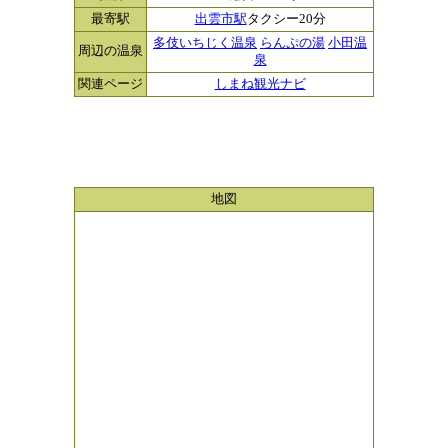
最寄駅
出雲市駅
タクシー20分
多伎いちじく温泉
らんぷの湯
小田温
周辺の温泉
泉
関連ページ
しまね観光ナビ
地図