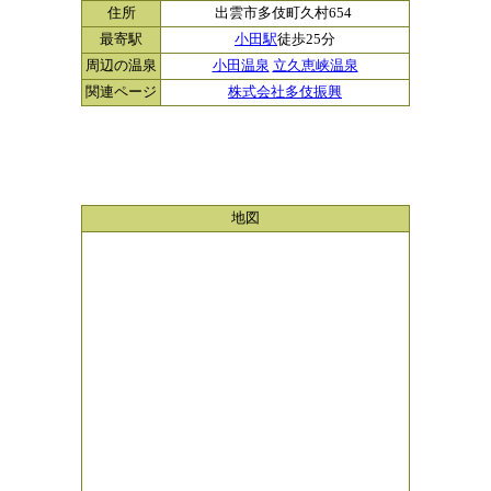
住所
出雲市多伎町久村654
最寄駅
小田駅
徒歩25分
周辺の温泉
小田温泉
立久恵峡温泉
関連ページ
株式会社多伎振興
地図