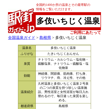
全国約1400か所の温泉とその最寄駅の
情報をご覧いただけます。
多伎いちじく温泉
ご利用にあたって
全国温泉ガイド
>
島根県
> 多伎いちじく温泉
温泉名
多伎いちじく温泉
ふりがな
たきいちじくおんせん
ナトリウム・カルシウム－塩化物・
泉質
硫酸塩泉、ナトリウム－硫酸塩・塩
化物泉
神経痛、関節痛、筋肉痛、打ち身、
効能
リウマチ、痔、冷え性、その他
久村温泉と多伎いちじく温泉２号泉
の二つの泉質を持つ珍しい温泉施
温泉紹介
設。男性浴室と女性浴室が毎日入れ
替わるので、毎日違った泉質を楽し
める。
都道府県
島根県