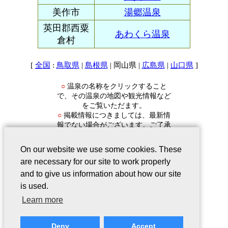
美作市
湯郷温泉
英田郡西粟
あわくら温泉
倉村
[
:
|
| 岡山県 |
|
]
全国
鳥取県
島根県
広島県
山口県
温泉の名称をクリックすること
○
で、その温泉の地図や観光情報など
をご覧いただます。
掲載情報につきましては、最新情
○
報でない場合がございます。ご了承
ください。
On our website we use some cookies. These
are necessary for our site to work properly
and to give us information about how our site
is used.
会社案内
｜
このサービスについて
｜
Learn more
Webサイトについて
｜
プライバシー
ポリシー
｜
リンクについて
｜
ご意
Deny
Accept