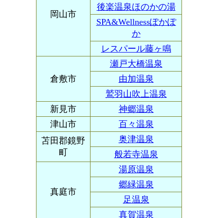
後楽温泉ほのかの湯
岡山市
SPA&Wellnessぽかぽ
か
レスパール藤ヶ鳴
瀬戸大橋温泉
倉敷市
由加温泉
鷲羽山吹上温泉
新見市
神郷温泉
津山市
百々温泉
奥津温泉
苫田郡鏡野
町
般若寺温泉
湯原温泉
郷緑温泉
真庭市
足温泉
真賀温泉