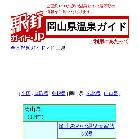
全国約1400か所の温泉とその最寄駅の
情報をご覧いただけます。
岡山県温泉ガイド
ご利用にあたって
全国温泉ガイド
> 岡山県
[
:
|
| 岡山県 |
|
]
全国
鳥取県
島根県
広島県
山口県
岡山県
（17件）
岡山みやび温泉大家族
の湯