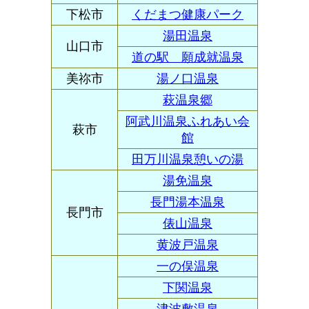
下松市
くだまつ健康パーク
湯田温泉
山口市
道の駅 願成就温泉
美祢市
湯ノ口温泉
萩温泉郷
阿武川温泉ふれあい会
萩市
館
田万川温泉憩いの湯
湯免温泉
長門湯本温泉
長門市
俵山温泉
黄波戸温泉
一の俣温泉
下関温泉