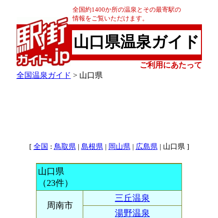
全国約1400か所の温泉とその最寄駅の
情報をご覧いただけます。
山口県温泉ガイド
ご利用にあたって
全国温泉ガイド
> 山口県
[
:
|
|
|
| 山口県 ]
全国
鳥取県
島根県
岡山県
広島県
山口県
（23件）
三丘温泉
周南市
湯野温泉