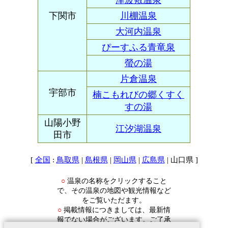
津波敷温泉
下関市
川棚温泉
大河内温泉
ぴーすふる青竜泉
螢の湯
片倉温泉
宇部市
楠こもれびの郷くすく
すの湯
山陽小野
江汐湖温泉
田市
[
:
|
|
|
| 山口県 ]
全国
鳥取県
島根県
岡山県
広島県
温泉の名称をクリックすること
○
で、その温泉の地図や観光情報など
をご覧いただます。
掲載情報につきましては、最新情
○
報でない場合がございます。ご了承