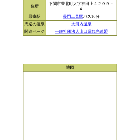
下関市豊北町大字神田上４２０９－
住所
４
最寄駅
長門二見駅
バス10分
周辺の温泉
大河内温泉
関連ページ
一般社団法人山口県観光連盟
地図